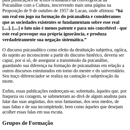
Psicanálise com a Cultura, inscrevendo mais uma página na
Proposição de 9 de outubro de 1957 de Lacan, onde afirmou:
“há
um real em jogo na formação do psicanalista e consideramos
que as sociedades existentes se fundamentam sobre esse real
[....]. [....] o fato não é menos patente e para nós concebível - que
este real provoque sua própria ignorância, e produza
verdadeiramente sua negação sistemática.”
O discurso psicanalítico como efeito da destituição subjetiva, egóica,
do sujeito ao inconsciente a partir do discurso histérico, deveria ser
capaz, por si só, de assegurar a transmissão da psicanálise,
guardando sua diferença na formação de psicanalistas em relação a
outros discursos estruturados em torno do mestre e do universitário.
Seu traço diferenciador se realiza na castração e subjetivação da
morte.
Enfim, essas publicações endereçam-se, sobretudo, àqueles que, por
fraqueza ou coragem, se submeteram ao divã de algum analista para
falar das suas angústias, dos seus fantasmas, dos seus medos, de
suas faltas e de sua incompletude, bem como àqueles que desejam
acolher essas falas em sua escuta.
Grupos de Formação