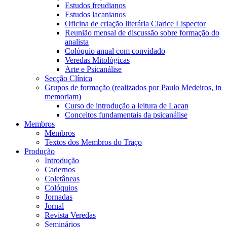
Estudos freudianos
Estudos lacanianos
Oficina de criação literária Clarice Lispector
Reunião mensal de discussão sobre formação do
analista
Colóquio anual com convidado
Veredas Mitológicas
Arte e Psicanálise
Secção Clínica
Grupos de formação (realizados por Paulo Medeiros, in
memoriam)
Curso de introdução a leitura de Lacan
Conceitos fundamentais da psicanálise
Membros
Membros
Textos dos Membros do Traço
Produção
Introdução
Cadernos
Coletâneas
Colóquios
Jornadas
Jornal
Revista Veredas
Seminários