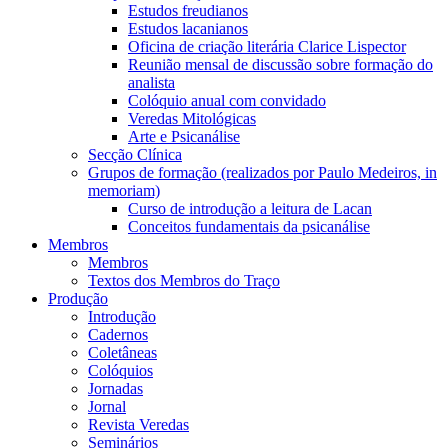
Estudos freudianos
Estudos lacanianos
Oficina de criação literária Clarice Lispector
Reunião mensal de discussão sobre formação do
analista
Colóquio anual com convidado
Veredas Mitológicas
Arte e Psicanálise
Secção Clínica
Grupos de formação (realizados por Paulo Medeiros, in
memoriam)
Curso de introdução a leitura de Lacan
Conceitos fundamentais da psicanálise
Membros
Membros
Textos dos Membros do Traço
Produção
Introdução
Cadernos
Coletâneas
Colóquios
Jornadas
Jornal
Revista Veredas
Seminários