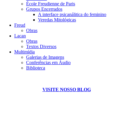
École Freudienne de Paris
Grupos Encerrados
A interface psicanálitica do feminino
Veredas Mitológicas
Freud
Obras
Lacan
Obras
Textos Diversos
Multimídia
Galerias de Imagens
Conferências em Áudio
Biblioteca
VISITE NOSSO BLOG