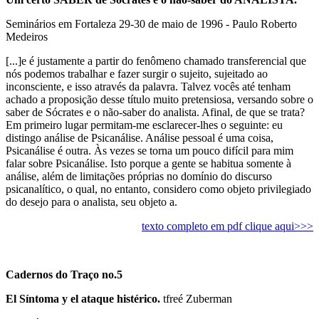
Seminários em Fortaleza 29-30 de maio de 1996 - Paulo Roberto
Medeiros
[...]e é justamente a partir do fenômeno chamado transferencial que
nós podemos trabalhar e fazer surgir o sujeito, sujeitado ao
inconsciente, e isso através da palavra. Talvez vocês até tenham
achado a proposição desse título muito pretensiosa, versando sobre o
saber de Sócrates e o não-saber do analista. Afinal, de que se trata?
Em primeiro lugar permitam-me esclarecer-lhes o seguinte: eu
distingo análise de Psicanálise. Análise pessoal é uma coisa,
Psicanálise é outra. Às vezes se torna um pouco difícil para mim
falar sobre Psicanálise. Isto porque a gente se habitua somente à
análise, além de limitações próprias no domínio do discurso
psicanalítico, o qual, no entanto, considero como objeto privilegiado
do desejo para o analista, seu objeto a.
texto completo em pdf clique aqui>>>
Cadernos do Traço no.5
El Síntoma y el ataque histérico.
tfreé Zuberman