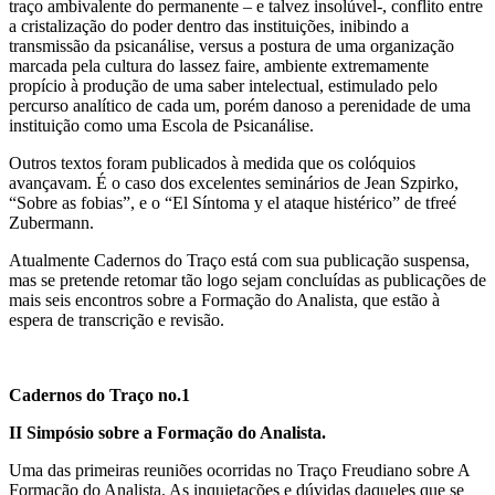
traço ambivalente do permanente – e talvez insolúvel-, conflito entre
a cristalização do poder dentro das instituições, inibindo a
transmissão da psicanálise, versus a postura de uma organização
marcada pela cultura do lassez faire, ambiente extremamente
propício à produção de uma saber intelectual, estimulado pelo
percurso analítico de cada um, porém danoso a perenidade de uma
instituição como uma Escola de Psicanálise.
Outros textos foram publicados à medida que os colóquios
avançavam. É o caso dos excelentes seminários de Jean Szpirko,
“Sobre as fobias”, e o “El Síntoma y el ataque histérico” de tfreé
Zubermann.
Atualmente Cadernos do Traço está com sua publicação suspensa,
mas se pretende retomar tão logo sejam concluídas as publicações de
mais seis encontros sobre a Formação do Analista, que estão à
espera de transcrição e revisão.
Cadernos do Traço no.1
II Simpósio sobre a Formação do Analista.
Uma das primeiras reuniões ocorridas no Traço Freudiano sobre A
Formação do Analista. As inquietações e dúvidas daqueles que se