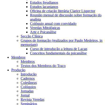
Estudos freudianos
Estudos lacanianos
Oficina de criação literária Clarice Lispector
Reunião mensal de discussão sobre formação do
analista
Colóquio anual com convidado
Veredas Mitológicas
Arte e Psicanálise
Secção Clínica
Grupos de formação (realizados por Paulo Medeiros, in
memoriam)
Curso de introdução a leitura de Lacan
Conceitos fundamentais da psicanálise
Membros
Membros
Textos dos Membros do Traço
Produção
Introdução
Cadernos
Coletâneas
Colóquios
Jornadas
Jornal
Revista Veredas
Seminários