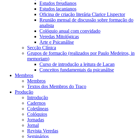
Estudos freudianos
Estudos lacanianos
Oficina de criação literária Clarice Lispector
Reunião mensal de discussão sobre formação do
analista
Colóquio anual com convidado
Veredas Mitológicas
Arte e Psicanálise
Secção Clínica
Grupos de formação (realizados por Paulo Medeiros, in
memoriam)
Curso de introdução a leitura de Lacan
Conceitos fundamentais da psicanálise
Membros
Membros
Textos dos Membros do Traço
Produção
Introdução
Cadernos
Coletâneas
Colóquios
Jornadas
Jornal
Revista Veredas
Seminários