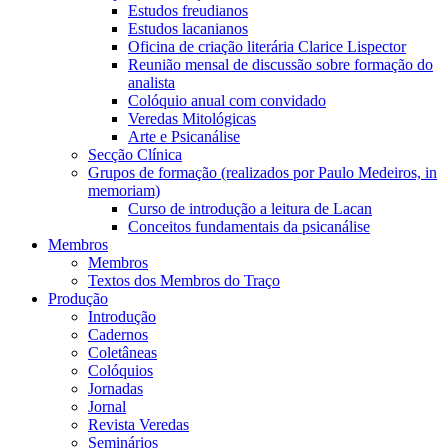
Estudos freudianos
Estudos lacanianos
Oficina de criação literária Clarice Lispector
Reunião mensal de discussão sobre formação do
analista
Colóquio anual com convidado
Veredas Mitológicas
Arte e Psicanálise
Secção Clínica
Grupos de formação (realizados por Paulo Medeiros, in
memoriam)
Curso de introdução a leitura de Lacan
Conceitos fundamentais da psicanálise
Membros
Membros
Textos dos Membros do Traço
Produção
Introdução
Cadernos
Coletâneas
Colóquios
Jornadas
Jornal
Revista Veredas
Seminários