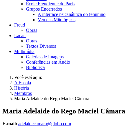
École Freudienne de Paris
Grupos Encerrados
A interface psicanálitica do feminino
Veredas Mitológicas
Freud
Obras
Lacan
Obras
Textos Diversos
Multimídia
Galerias de Imagens
Conferências em Áudio
Biblioteca
Você está aqui:
A Escola
História
Membros
Maria Adelaide do Rego Maciel Câmara
Maria Adelaide do Rego Maciel Câmara
E-mail:
adelaidecamara@globo.com